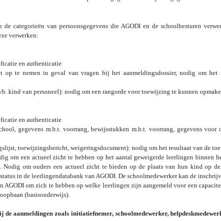
 de categorieën van persoonsgegevens die AGODI en de schoolbesturen verwer
eze verwerken:
ficatie en authenticatie
 op te nemen in geval van vragen bij het aanmeldingsdossier, nodig om het r
vb. kind van personeel): nodig om een rangorde voor toewijzing te kunnen opmake
ficatie en authenticatie
hool, gegevens m.b.t. voorrang, bewijsstukken m.b.t. voorrang, gegevens voor
slijst, toewijzingsbericht, weigeringsdocument): nodig om het resultaat van de t
nodig om een actueel zicht te hebben op het aantal geweigerde leerlingen binnen h
t. Nodig om ouders een actueel zicht te bieden op de plaats van hun kind op de 
gsstatus in de leerlingendatabank van AGODI. De schoolmedewerker kan de inschrij
n AGODI om zich te hebben op welke leerlingen zijn aangemeld voor een capacitei
oopbaan (basisonderwijs).
ij de aanmeldingen zoals initiatiefnemer, schoolmedewerker, helpdeskmedewerk