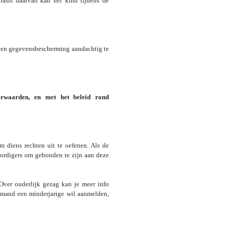
asis daarvan kan het kind tijdens de
 en gegevensbescherming aandachtig te
orwaarden, en met het beleid rond
m diens rechten uit te oefenen. Als de
oordigers om gebonden te zijn aan deze
Over ouderlijk gezag kan je meer info
mand een minderjarige wil aanmelden,