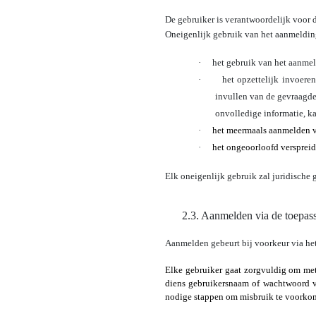
De gebruiker is verantwoordelijk voor 
Oneigenlijk gebruik van het aanmelding
·
het gebruik van het aanme
·
het opzettelijk invoere
invullen van de gevraagde 
onvolledige informatie, ka
·
het meermaals aanmelden v
·
het ongeoorloofd versprei
Elk oneigenlijk gebruik zal juridische
2.3. Aanmelden via de toepa
Aanmelden gebeurt bij voorkeur via he
Elke gebruiker gaat zorgvuldig om me
diens gebruikersnaam of wachtwoord v
nodige stappen om misbruik te voorko