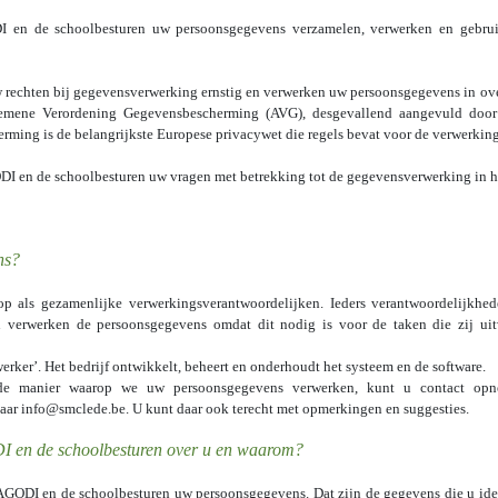
DI en de schoolbesturen uw persoonsgegevens verzamelen, verwerken en gebru
rechten bij gegevensverwerking ernstig en verwerken uw persoonsgegevens in ov
gemene Verordening Gegevensbescherming (AVG), desgevallend aangevuld door 
ing is de belangrijkste Europese privacywet die regels bevat voor de verwerkin
ODI en de schoolbesturen uw vragen met betrekking tot de gegevensverwerking in h
ns?
 als gezamenlijke verwerkingsverantwoordelijken. Ieders verantwoordelijkhed
 verwerken de persoonsgegevens omdat dit nodig is voor de taken die zij uit
rker’. Het bedrijf ontwikkelt, beheert en onderhoudt het systeem en de software.
de manier waarop we uw persoonsgegevens verwerken, kunt u contact opne
aar info@smclede.be. U kunt daar ook terecht met opmerkingen en suggesties.
 en de schoolbesturen over u en waarom?
GODI en de schoolbesturen uw persoonsgegevens. Dat zijn de gegevens die u iden