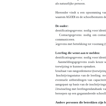
als natuurlijke persoon.
Hieronder vindt u een opsomming van
waarom AGODI en de schoolbesturen d
De ouder:
·
Identificatiegegevens: nodig voor identi
·
Contactgegevens: nodig om contact
communiceren.
·
Gegevens met betrekking tot voorrang (
Leerling die wenst aan te melden:
·
Identificatiegegevens: nodig voor identi
·
Aanmeldingsgegevens zoals keuze sc
toewijzing te kunnen opmaken.
·
Resultaat van rangordemotor (toewijzing
·
Inschrijvingsstatus van de leerling: 
eventuele uitbreidingen van capacitei
aangepast op basis van de inschrijvin
·
Uitwisseling met leerlingendatabank va
beroepen op een gegarandeerde schooll
Andere personen die betrokken zijn b