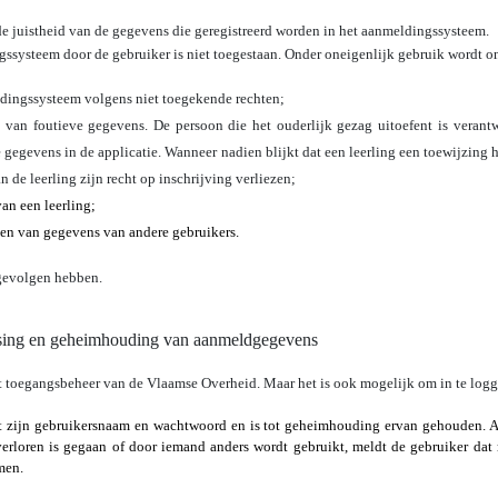
de juistheid van de gegevens die geregistreerd worden in het aanmeldingssysteem.
ssysteem door de gebruiker is niet toegestaan. Onder oneigenlijk gebruik wordt o
ldingssysteem volgens niet toegekende rechten;
n van foutieve gegevens.
De persoon die het ouderlijk gezag uitoefent is verantw
gegevens in de applicatie. Wanneer nadien blijkt dat een leerling een toewijzing 
n de leerling zijn recht op inschrijving verliezen;
an een leerling;
den van gegevens van andere gebruikers.
 gevolgen hebben.
ssing en geheimhouding van aanmeldgegevens
t toegangsbeheer van de Vlaamse Overheid. Maar het is ook mogelijk om in te log
t zijn gebruikersnaam en wachtwoord en is tot geheimhouding ervan gehouden. Al
erloren is gegaan of door iemand anders wordt gebruikt, meldt de gebruiker dat
men.