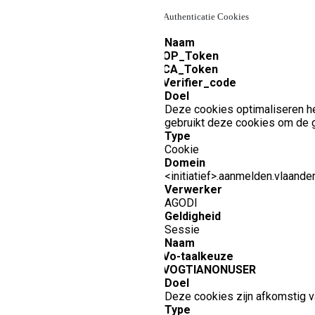
1.
Authenticatie Cookies
Naam
OP_Token
·
CA_Token
·
Verifier_code
·
Doel
Deze cookies optimaliseren he
gebruikt deze cookies om de ge
Type
Cookie
Domein
<initiatief>.aanmelden.vlaande
Verwerker
AGODI
Geldigheid
Sessie
Naam
Vo-taalkeuze
·
VOGTIANONUSER
·
Doel
Deze cookies zijn afkomstig
Type