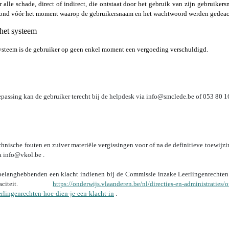
r alle schade, direct of indirect, die ontstaat door het gebruik van zijn gebruike
ts vond vóór het moment waarop de gebruikersnaam en het wachtwoord werden gedeac
het systeem
ysteem is de gebruiker op geen enkel moment een vergoeding verschuldigd.
oepassing kan de gebruiker terecht bij de helpdesk via info@smclede.be of 053 80 1
echnische fouten en zuiver materiële vergissingen voor of na de definitieve toewij
ia
info@vkol.be
.
belanghebbenden een klacht indienen bij de Commissie inzake Leerlingenrechten
apaciteit.
https://onderwijs.vlaanderen.be/nl/directies-en-administraties
rlingenrechten-hoe-dien-je-een-klacht-in
.