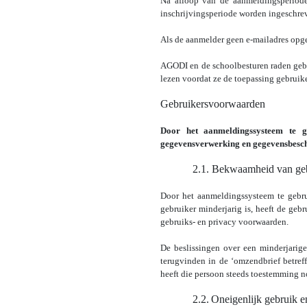
Na afloop van de aanmeldingsperiode
inschrijvingsperiode worden ingeschre
Als de aanmelder geen e-mailadres opge
AGODI en de schoolbesturen raden geb
lezen voordat ze de toepassing gebruik
2.
Gebruikersvoorwaarden
Door het aanmeldingssysteem te g
gegevensverwerking en gegevensbesc
2.1. Bekwaamheid van geb
Door het aanmeldingssysteem te gebrui
gebruiker minderjarig is, heeft de ge
gebruiks- en privacy voorwaarden.
De beslissingen over een minderjarig
terugvinden in de ‘omzendbrief betre
heeft die persoon steeds toestemming 
2.2.
Oneigenlijk gebruik e