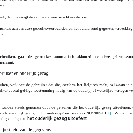
 ontvangt de aanmelder een e-mail met het resultaat van de aanmelding. Op b
ven.
eft, dan ontvangt de aanmelder een bericht via de post.
ruikers aan om deze gebruiksvoorwaarden en het beleid rond gegevensverwerking
en.
ebruiken, gaat de gebruiker automatisch akkoord met deze gebruiksvo
herming.
ruiker en ouderlijk gezag
ken, verklaart de gebruiker dat die, conform het Belgisch recht, bekwaam is o
bruiker vooraf geldige toestemming nodig van de ouder(s) of wettelijke vertegenw
e worden steeds genomen door de personen die het ouderlijk gezag uitoefenen. 
ffende ouderlijk gezag in het onderwijs’ met nummer NO/2005/01
[1]
. Wanneer ie
het ouderlijk gezag uitoefent.
nodig van degene
n juistheid van de gegevens